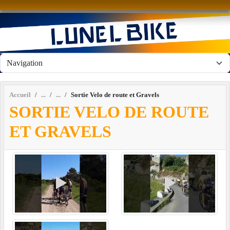
Panneau de gestion des cookies
Accueil
Sortie Velo de route et Gravels
SORTIE VELO DE ROUTE
ET GRAVELS