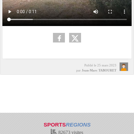
Publié le
25 mars 2023
par
Jean-Marc TABOURET
SPORTS
REGIONS
82673
visites