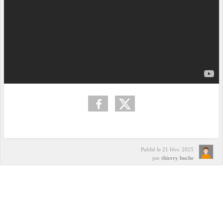
Publié le
21 févr. 2025
par
thierry huche